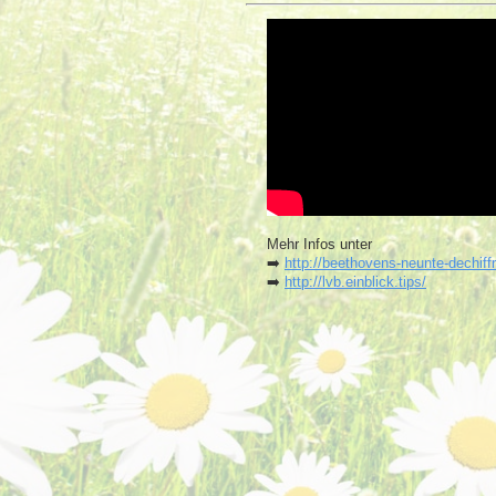
Mehr Infos unter
➡️
http://beethovens-neunte-dechiffri
➡️
http://lvb.einblick.tips/