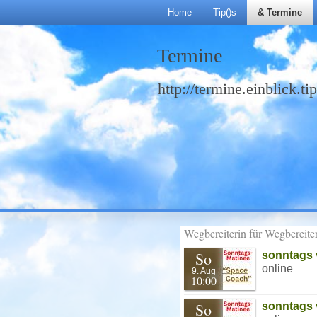
Home
Tip()s
& Termine
Termine
http://termine.einblick.ti
Wegbereiterin für Wegbereite
So
sonntags 
online
9. Aug
10:00
So
sonntags 