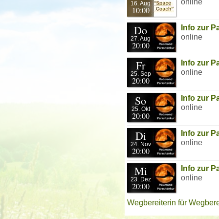
online
16. Aug
10:00
Do
Info zur 
online
27. Aug
20:00
Fr
Info zur 
online
25. Sep
20:00
So
Info zur 
online
25. Okt
20:00
Di
Info zur 
online
24. Nov
20:00
Mi
Info zur 
online
23. Dez
20:00
Wegbereiterin für Wegbere