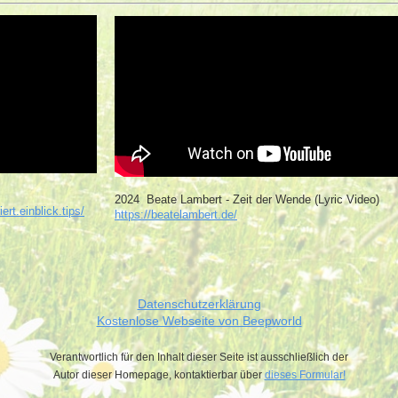
2024 Beate Lambert - Zeit der Wende (Lyric Video)
ert.einblick.tips/
https://beatelambert.de/
Datenschutzerklärung
Kostenlose Webseite von Beepworld
Verantwortlich für den Inhalt dieser Seite ist ausschließlich der
Autor dieser Homepage, kontaktierbar über
dieses Formular!