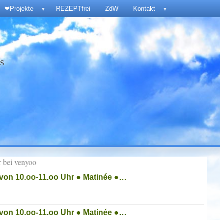
❤Projekte
REZEPTfrei
ZdW
Kontakt
▼
▼
ps
r bei venyoo
von 10.oo-11.oo Uhr ● Matinée ●…
von 10.oo-11.oo Uhr ● Matinée ●…